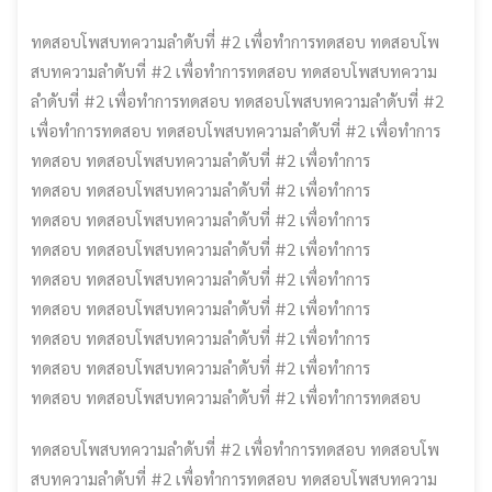
ทดสอบโพสบทความลำดับที่ #2 เพื่อทำการทดสอบ ทดสอบโพ
สบทความลำดับที่ #2 เพื่อทำการทดสอบ ทดสอบโพสบทความ
ลำดับที่ #2 เพื่อทำการทดสอบ ทดสอบโพสบทความลำดับที่ #2
เพื่อทำการทดสอบ ทดสอบโพสบทความลำดับที่ #2 เพื่อทำการ
ทดสอบ ทดสอบโพสบทความลำดับที่ #2 เพื่อทำการ
ทดสอบ ทดสอบโพสบทความลำดับที่ #2 เพื่อทำการ
ทดสอบ ทดสอบโพสบทความลำดับที่ #2 เพื่อทำการ
ทดสอบ ทดสอบโพสบทความลำดับที่ #2 เพื่อทำการ
ทดสอบ ทดสอบโพสบทความลำดับที่ #2 เพื่อทำการ
ทดสอบ ทดสอบโพสบทความลำดับที่ #2 เพื่อทำการ
ทดสอบ ทดสอบโพสบทความลำดับที่ #2 เพื่อทำการ
ทดสอบ ทดสอบโพสบทความลำดับที่ #2 เพื่อทำการ
ทดสอบ ทดสอบโพสบทความลำดับที่ #2 เพื่อทำการทดสอบ
ทดสอบโพสบทความลำดับที่ #2 เพื่อทำการทดสอบ ทดสอบโพ
สบทความลำดับที่ #2 เพื่อทำการทดสอบ ทดสอบโพสบทความ