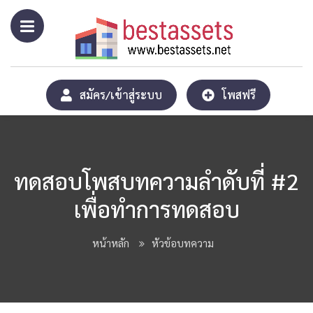
สมัคร/เข้าสู่ระบบ
โพสฟรี
ทดสอบโพสบทความลำดับที่ #2
เพื่อทำการทดสอบ
หน้าหลัก
หัวข้อบทความ